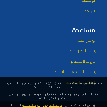
الوصفات
أين تجدنا
مساعدة
تواصل معنا
إشعار الخصوصية
شروط الاستخدام
إشعار ملفات تعريف الارتباط
المبادرات الاجتماعية
يستخدم هذا الموقع ملفات تعريف الارتباط (كوكيز) لتحسين تجربتك، وتحسين الأداء، وتخصيص
المحتوى، ومساعدتنا في فهم كيفية
استخدامك للموقع. سيعتبر استخدامك المستمر لهذا الموقع (عن طريق النقر والتمرير
واستخدام النماذج) موافقة.
مزيد من المعلومات، يرجى زيارة
سياسة الخصوصية
و
شروط الاستخدام
الخاصة بنا.