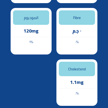
الصوديوم
Fibre
120mg
٠ جم
6%
0%
Cholesterol
1.1mg
0%