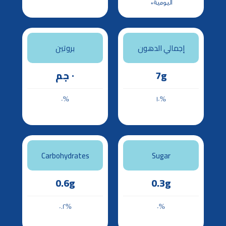
اليومية*
إجمالي الدهون
بروتين
٠ جم
7g
0%
10%
Carbohydrates
Sugar
0.6g
0.3g
0.2%
0%