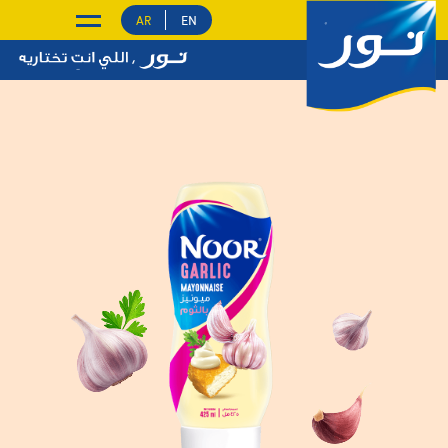
EN
AR