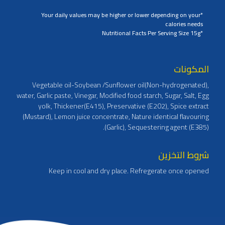
*Your daily values may be higher or lower depending on your
calories needs
*Nutritional Facts Per Serving Size 15g
المكونات
Vegetable oil-Soybean /Sunflower oil(Non-hydrogenated),
water, Garlic paste, Vinegar, Modified food starch, Sugar, Salt, Egg
yolk, Thickener(E415), Preservative (E202), Spice extract
(Mustard), Lemon juice concentrate, Nature identical flavouring
(Garlic), Sequestering agent (E385).
شروط التخزين
Keep in cool and dry place. Refregerate once opened