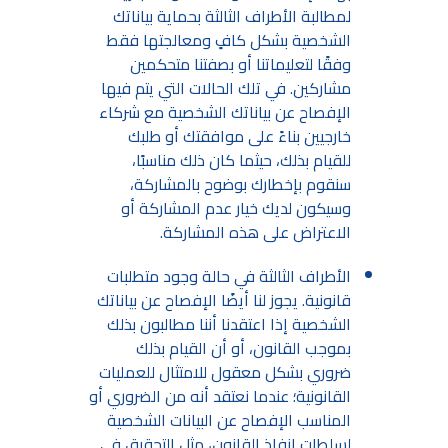
لمطالبة الأطراف الثالثة بحماية بياناتك
الشخصية بشكل كافٍ ومعالجتها فقط
وفقًا لتعليماتنا أو بصفتنا متحكمين
مشاركين. في تلك الحالات التي يتم فيها
الإفصاح عن بياناتك الشخصية مع شركاء
خارجيين بناءً على موافقتك أو طلبك
للقيام بذلك، حيثما كان ذلك مناسبًا،
سنقوم بإخطارك بوضوح بالمشاركة،
وسيكون لديك خيار عدم المشاركة أو
الاعتراض على هذه المشاركة.
الأطراف الثالثة في حالة وجود متطلبات
قانونية. يجوز لنا أيضًا الإفصاح عن بياناتك
الشخصية إذا اعتقدنا أننا مطالبون بذلك
بموجب القانون، أو أن القيام بذلك
ضروري بشكل معقول للامتثال للعمليات
القانونية؛ عندما نعتقد أنه من الضروري أو
المناسب الإفصاح عن البيانات الشخصية
لسلطات إنفاذ القانون، مثل التحقيق في