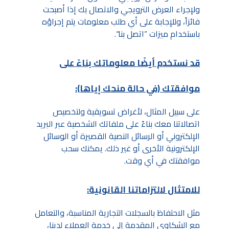
ولإجراء العرض الترويجي والاتصال بك إذا أصبحت
فائزاً، وللإجابة على أي طلب معلومات يتم إجراؤه
باستخدام ميزات ”اتصل بنا“.
قد نستخدم أيضًا معلوماتك بناءً على
موافقتك (في حالة منحك إياها):
على سبيل المثال، لأغراض تسويقية ولتخصيص
اتصالاتنا معك بناءً على ملفاتك الشخصية عبر البريد
الإلكتروني أو الرسائل النصية القصيرة أو الوسائل
الإلكترونية الأخرى أو غير ذلك. يمكنك سحب
موافقتك في أي وقت.
للامتثال لالتزاماتنا القانونية:
مثل الاحتفاظ بالسجلات التجارية المناسبة، والتعامل
مع الشكاوى المقدمة إلى خدمة العملاء لدينا،