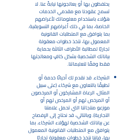
يحتفظون بها أو يعالجونها نيابةً عنا. لا
تسمح عقودنا مع مقدمي الخدمات
هؤلاء باستخدام معلوماتك لأغراضهم
الخاصة، بما في ذلك أغراضهم التسويقية.
بما يتوافق مع المتطلبات القانونية
المعمول بها، نتخذ خطوات معقولة
تجاريًا لمطالبة الأطراف الثالثة بحماية
بياناتك الشخصية بشكل كافٍ ومعالجتها
فقط وفقًا لتعليماتنا.
الشركاء. قد نقدم لك أحيانًا خدمة أو
تطبيقًا بالتعاون مع شركاء (على سبيل
المثال، الرعاة المشاركون أو المرخصون
أو المرخص لهم أو المرخص لهم أو
موزعو منتجاتنا التي تحمل علامتنا
التجارية). وبالتالي، قد نحتاج إلى الإفصاح
عن بياناتك الشخصية لهؤلاء الشركاء. بما
يتوافق مع المتطلبات القانونية المعمول
بها، فإننا نتخذ خطوات معقولة تجاريًا