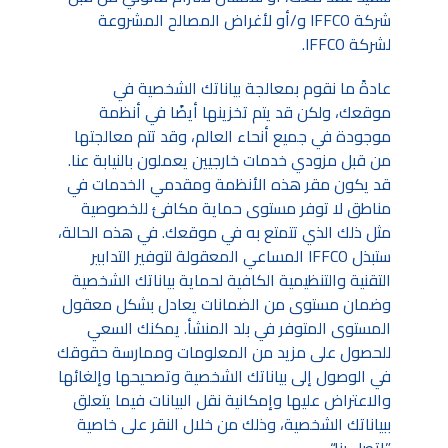
شركة IFFCO و/أو لأغراض المصالح المشروعة
لشركة IFFCO.
عادةً ما نقوم بمعالجة بياناتك الشخصية في
موقعك، ولكن قد يتم تخزينها أيضًا في أنظمة
موجودة في جميع أنحاء العالم، وقد تتم معالجتها
من قبل مزودي خدمات خارجيين يعملون بالنيابة عنا.
قد يكون مقر هذه الأنظمة ومقدمي الخدمات في
مناطق لا توفر مستوى حماية مكافئ للخصوصية
مثل ذلك الذي تتمتع به في موقعك. في هذه الحالة،
ستبذل IFFCO المساعي المعقولة لتوفير التدابير
التقنية والتنظيمية الكافية لحماية بياناتك الشخصية
وضمان مستوى من الضمانات يعادل بشكل معقول
المستوى المتوفر في بلد المنشأ. يمكنك السعي
للحصول على مزيد من المعلومات وممارسة حقوقك
في الوصول إلى بياناتك الشخصية وتصحيحها وإلغائها
والاعتراض عليها وإمكانية نقل البيانات فيما يتعلق
ببياناتك الشخصية، وذلك من خلال النقر على خاصية
”اتصل بنا“.