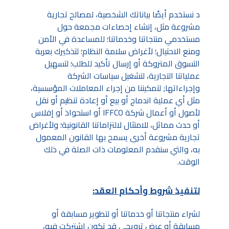
د نستخدم أيضًا بياناتك الشخصية، لمصالح تجارية
مشروعة مثل، إنشاء إحصاءات مجمعة حول
مستخدمي منتجاتنا وخدماتنا؛ للمساعدة في الأمن
ومنع الاحتيال؛ لأغراض سلامة النظام؛ لتذكيرك بعربة
التسوق المتروكة أو إرسال تأكيد للطلب؛ لتسهيل
عملياتنا التجارية، لتشغيل سياسات الشركة
وإجراءاتها; لتمكيننا من إجراء المعاملات المؤسسية،
مثل أي عملية اندماج أو بيع أو إعادة تنظيم أو نقل
لأصول أو أعمال شركة IFFCO أو استحواذ أو إفلاس
أو حدث مماثل، للامتثال لالتزاماتنا القانونية؛ ولأغراض
تجارية مشروعة أخرى يسمح بها القانون المعمول
به، والتي سنقدم المعلومات ذات الصلة في ذلك
الوقت.
لتنفيذ شروط وأحكام العقد:
لشراء منتجاتنا أو خدماتنا أو لتطوير مسابقة أو
مسابقة أو عرض ترويجي قد تكون اشتركت فيه،