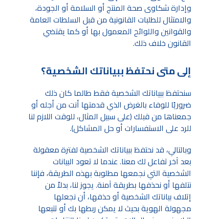
وإدارة شكاوى صحة المنتج أو السلامة أو الجودة،
والامتثال للطلبات القانونية من قبل السلطات العامة
والقوانين واللوائح المعمول بها أو كما يقتضي
القانون خلاف ذلك.
إلى متى نحتفظ ببياناتك الشخصية؟
سنحتفظ ببياناتك الشخصية فقط طالما كان ذلك
ضروريًا للوفاء بالغرض الذي قدمتها أنت من أجله أو
جمعناها من قبلك (على سبيل المثال، للوقت اللازم لنا
للرد على الاستفسارات أو حل المشاكل).
وبالتالي، قد نحتفظ ببياناتك الشخصية لفترة معقولة
بعد آخر تفاعل لك معنا. عندما لا تعود البيانات
الشخصية التي نجمعها مطلوبة بهذه الطريقة، فإننا
نتلفها أو نحذفها بطريقة آمنة. يجوز لنا، بدلاً من
إتلاف بياناتك الشخصية أو حذفها، أن نجعلها
مجهولة الهوية بحيث لا يمكن ربطها بك أو تتبعها