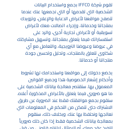
تقوم شركة IFFCO بجمع واستخدام البيانات
الشخصية التي تقدمها أو التي نجمعها عنك عندما
تتصفح مواقعنا لأغراض الدعاية والإعلان، وتزويدك
بمنتجاتنا وخدماتنا، وإجراء اتصالات معك لأغراض
تسويقية أو لأغراض تجارية أخرى، والرد على
استفساراتك فيما يتعلق بمنتجاتنا، وتسهيل مشاركتك
في عروضنا وعروضنا الترويجية، والتعامل مع أي
شكاوى تتعلق بالمنتجات، وتحليل وتحسين جودة
منتجاتنا أو خدماتنا.
يخضع دخولك إلى مواقعنا واستخدامك لها لشروط
وأحكام إشعار الخصوصية هذا وجميع القوانين
المعمول بها. ستقتصر معالجة بياناتك الشخصية على
ما هو ضروري فيما يتعلق بالأغراض المذكورة أعلاه.
سنقوم بجمع موافقتك فقط عند الضرورة عن طريق
الاشتراك حتى تتمكن من التحكم في المعلومات التي
نعالجها ونحتفظ بها عنك. وبخلاف ذلك، سنقوم
بمعالجة بياناتك الشخصية فقط إذا كان ذلك ضرورياً
لتنفيذ عقد معك، أو للامتثال لالتزام قانوني من قبل