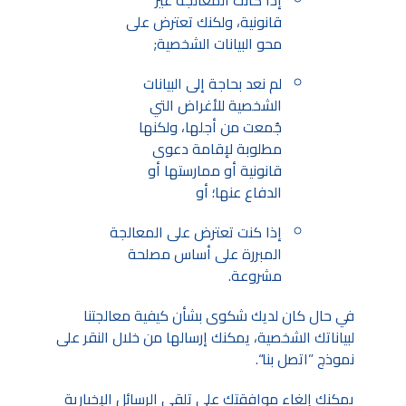
قانونية، ولكنك تعترض على
محو البيانات الشخصية;
لم نعد بحاجة إلى البيانات
الشخصية للأغراض التي
جُمعت من أجلها، ولكنها
مطلوبة لإقامة دعوى
قانونية أو ممارستها أو
الدفاع عنها؛ أو
إذا كنت تعترض على المعالجة
المبررة على أساس مصلحة
مشروعة.
في حال كان لديك شكوى بشأن كيفية معالجتنا
لبياناتك الشخصية، يمكنك إرسالها من خلال النقر على
نموذج ”اتصل بنا“.
يمكنك إلغاء موافقتك على تلقي الرسائل الإخبارية